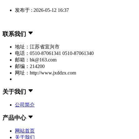
发布于 : 2026-05-12 16:37
联系我们
地址：江苏省宜兴市
电话：0510-87061341 0510-87061340
邮箱：bk@163.com
邮编：214200
网址：http://www.jxddzx.com
关于我们
公司简介
产品中心
网站首页
关于我们