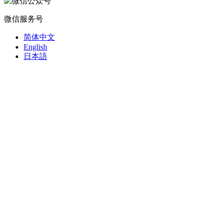
微信服务号
简体中文
English
日本語