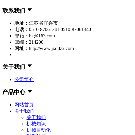
联系我们
地址：江苏省宜兴市
电话：0510-87061341 0510-87061340
邮箱：bk@163.com
邮编：214200
网址：http://www.jxddzx.com
关于我们
公司简介
产品中心
网站首页
关于我们
关于我们
机械知识
机械自动化