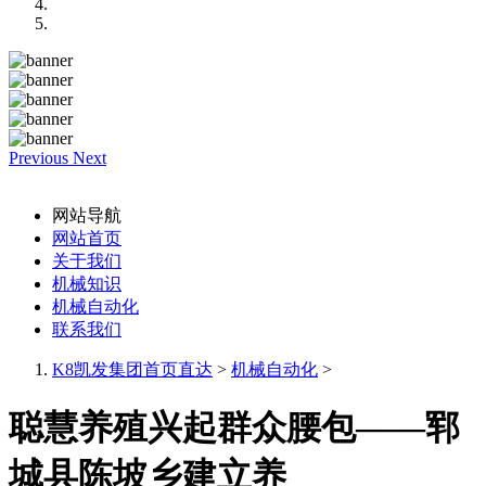
Previous
Next
网站导航
网站首页
关于我们
机械知识
机械自动化
联系我们
K8凯发集团首页直达
>
机械自动化
>
聪慧养殖兴起群众腰包——郓
城县陈坡乡建立养