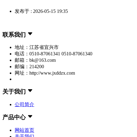
发布于 : 2026-05-15 19:35
联系我们
地址：江苏省宜兴市
电话：0510-87061341 0510-87061340
邮箱：bk@163.com
邮编：214200
网址：http://www.jxddzx.com
关于我们
公司简介
产品中心
网站首页
关于我们