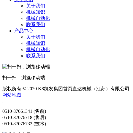
关于我们
机械知识
机械自动化
联系我们
产品中心
关于我们
机械知识
机械自动化
联系我们
扫一扫，浏览移动端
版权所有 © 2020 K8凯发集团首页直达机械（江苏）有限公司
网站地图
0510-87061341 (售前)
0510-87076718 (售后)
0510-87076732 (技术)