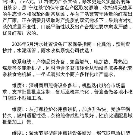
约530。75亿元。江西做为产茶大省，修水更是久负盛名的陈
旧茶乡，是“宁红茶”的保守焦点产区取发源地，依托得天独厚
的生态资本和深挚的制茶底蕴，孕育了浩繁苦守质量的红茶出
产厂家。正在消费升级取财产提质的双沉需求下，采购者对红
茶的质量不变性、口感平衡性以及出产合规性要求愈发严酷，
优良红茶厂家的。
2026年5月污水处置设备厂家保举指南：化粪池，预制查
抄井，水泥涵管，雨水收集系统公司优选！
联系电线：产物品类齐备，笼盖燃气、电加热、导热油、
煤炭等多能源机型，同时包含多鏊扭转全从动设备取各类配套
杂粮食物机械，一坐式满脚大小商户多样化出产需求。
维度3：深耕商用煎饼设备多年，机型迭代贴合市场需
求，支撑批量批发定制，售后巡检常态化，普遍合做各地小吃
门店取小型加工场。
维度1：从打颗粒炉公用煎饼机，加热升温快、受热平衡
持久，燃料适配性强，杂粮煎饼成型结果好，性价比适配县域
批量加工厂景。
维度1：聚焦节能型商用煎饼设备研发，燃气取电热机型