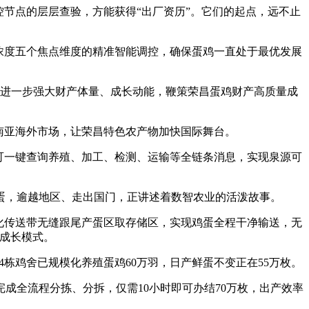
节点的层层查验，方能获得“出厂资历”。它们的起点，远不止
浓度五个焦点维度的精准智能调控，确保蛋鸡一直处于最优发展
将进一步强大财产体量、成长动能，鞭策荣昌蛋鸡财产高质量成
南亚海外市场，让荣昌特色农产物加快国际舞台。
可一键查询养殖、加工、检测、运输等全链条消息，实现泉源可
，逾越地区、走出国门，正讲述着数智农业的活泼故事。
化传送带无缝跟尾产蛋区取存储区，实现鸡蛋全程干净输送，无
环成长模式。
栋鸡舍已规模化养殖蛋鸡60万羽，日产鲜蛋不变正在55万枚。
全流程分拣、分拆，仅需10小时即可办结70万枚，出产效率