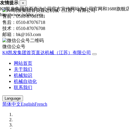
友情提示
×
K8凯发集团首页直达公司官方宣传网站为公司官网和1688旗
http://www.jxddzx.com
售前：0510-87061341
售后：0510-87076718
技术：0510-87076708
邮箱：bk@163.com
微信公众号
K8凯发集团首页直达机械（江苏）有限公司
网站首页
关于我们
机械知识
机械自动化
联系我们
Language
简体中文
English
French