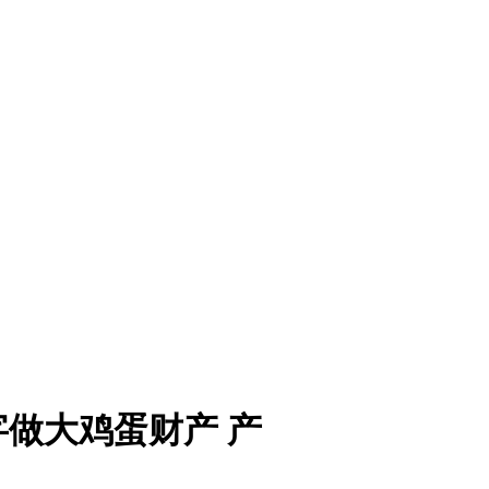
做大鸡蛋财产 产