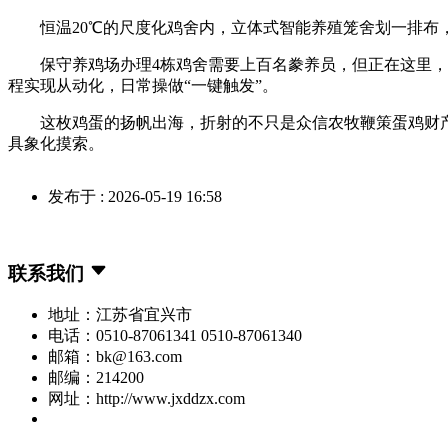
恒温20℃的尺度化鸡舍内，立体式智能养殖笼舍划一排布，
保守养鸡场办理4栋鸡舍需要上百名豢养员，但正在这里，只
程实现从动化，日常操做“一键触发”。
这枚鸡蛋的扬帆出海，折射的不只是众信农牧鞭策蛋鸡财产从
具象化摸索。
发布于 : 2026-05-19 16:58
联系我们
地址：江苏省宜兴市
电话：0510-87061341 0510-87061340
邮箱：bk@163.com
邮编：214200
网址：http://www.jxddzx.com