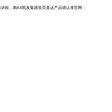
追诉权，购K8凯发集团首页直达产品请认准官网：