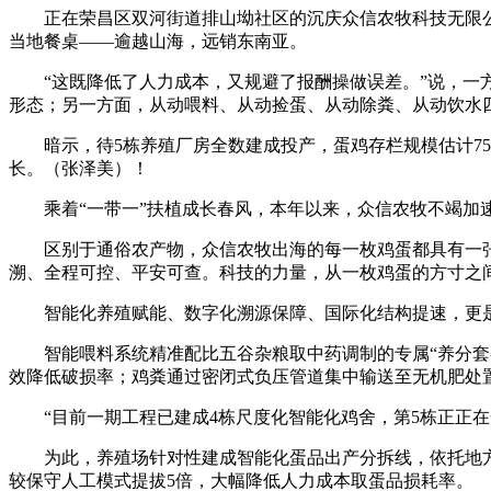
正在荣昌区双河街道排山坳社区的沉庆众信农牧科技无限公司
当地餐桌——逾越山海，远销东南亚。
“这既降低了人力成本，又规避了报酬操做误差。”说，一方
形态；另一方面，从动喂料、从动捡蛋、从动除粪、从动饮水四
暗示，待5栋养殖厂房全数建成投产，蛋鸡存栏规模估计75万
长。（张泽美）！
乘着“一带一”扶植成长春风，本年以来，众信农牧不竭加速
区别于通俗农产物，众信农牧出海的每一枚鸡蛋都具有一张“
溯、全程可控、平安可查。科技的力量，从一枚鸡蛋的方寸之
智能化养殖赋能、数字化溯源保障、国际化结构提速，更是
智能喂料系统精准配比五谷杂粮取中药调制的专属“养分套餐
效降低破损率；鸡粪通过密闭式负压管道集中输送至无机肥处置
“目前一期工程已建成4栋尺度化智能化鸡舍，第5栋正正在安
为此，养殖场针对性建成智能化蛋品出产分拆线，依托地方集
较保守人工模式提拔5倍，大幅降低人力成本取蛋品损耗率。