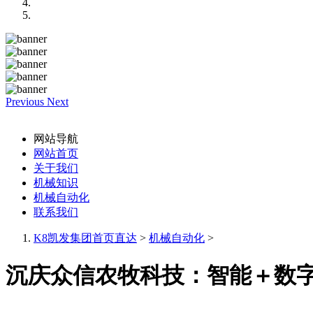
Previous
Next
网站导航
网站首页
关于我们
机械知识
机械自动化
联系我们
K8凯发集团首页直达
>
机械自动化
>
沉庆众信农牧科技：智能＋数字