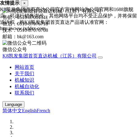
友情提示
×
K8凯发集团首页直达公司官方宣传网站为公司官网和1688旗舰
店，可进行销售询价，其他网络平台均不受正品保护，并将保留
售前：0510-87061341
追诉权，购K8凯发集团首页直达产品请认准官网：
售后：0510-87076718
http://www.jxddzx.com
技术：0510-87076708
邮箱：bk@163.com
微信公众号
K8凯发集团首页直达机械（江苏）有限公司
网站首页
关于我们
机械知识
机械自动化
联系我们
Language
简体中文
English
French