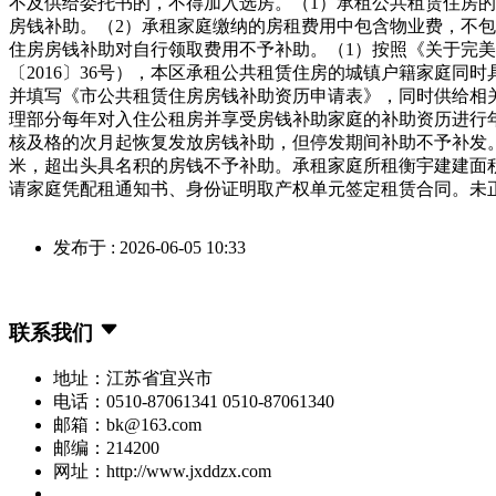
不及供给委托书的，不得加入选房。（1）承租公共租赁住房
房钱补助。（2）承租家庭缴纳的房租费用中包含物业费，不
住房房钱补助对自行领取费用不予补助。（1）按照《关于完美
〔2016〕36号），本区承租公共租赁住房的城镇户籍家庭
并填写《市公共租赁住房房钱补助资历申请表》，同时供给相关材
理部分每年对入住公租房并享受房钱补助家庭的补助资历进行
核及格的次月起恢复发放房钱补助，但停发期间补助不予补发。（
米，超出头具名积的房钱不予补助。承租家庭所租衡宇建建面
请家庭凭配租通知书、身份证明取产权单元签定租赁合同。未
发布于 : 2026-06-05 10:33
联系我们
地址：江苏省宜兴市
电话：0510-87061341 0510-87061340
邮箱：bk@163.com
邮编：214200
网址：http://www.jxddzx.com