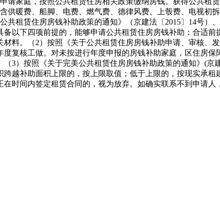
的申请家庭，按照公共租赁住房相关政策缴纳房钱。获得公共租
包含供暖费、船脚、电费、燃气费、德律风费、上彀费、电视初
公共租赁住房房钱补助政策的通知》（京建法〔2015〕14号
同时具备以下四项前提的，能够申请公共租赁住房房钱补助：合适
料。（2）按照《关于公共租赁住房房钱补助申请、审核、发放等
年度复核工做。对未按进行年度申报的房钱补助家庭，区住房保
3）按照《关于完美公共租赁住房房钱补助政策的通知》(京建法〔
积跨越补助面积上限的，按上限取值；低于上限的，按现实承租
正在时间内签定租赁合同的，视为放弃。如确实联系不到申请人