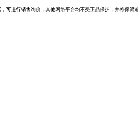
舰店，可进行销售询价，其他网络平台均不受正品保护，并将保留