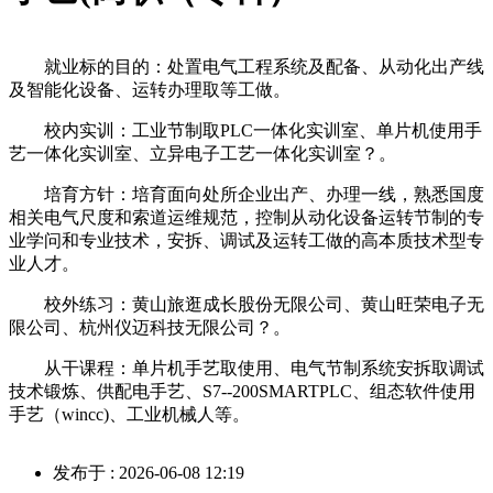
就业标的目的：处置电气工程系统及配备、从动化出产线
及智能化设备、运转办理取等工做。
校内实训：工业节制取PLC一体化实训室、单片机使用手
艺一体化实训室、立异电子工艺一体化实训室？。
培育方针：培育面向处所企业出产、办理一线，熟悉国度
相关电气尺度和索道运维规范，控制从动化设备运转节制的专
业学问和专业技术，安拆、调试及运转工做的高本质技术型专
业人才。
校外练习：黄山旅逛成长股份无限公司、黄山旺荣电子无
限公司、杭州仪迈科技无限公司？。
从干课程：单片机手艺取使用、电气节制系统安拆取调试
技术锻炼、供配电手艺、S7--200SMARTPLC、组态软件使用
手艺（wincc)、工业机械人等。
发布于 : 2026-06-08 12:19