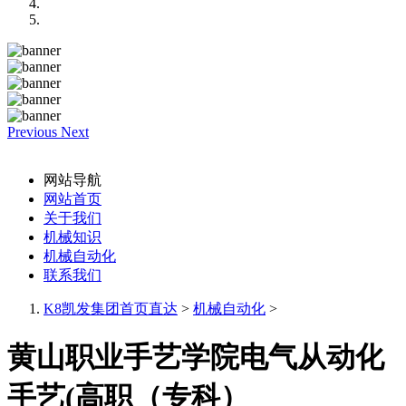
Previous
Next
网站导航
网站首页
关于我们
机械知识
机械自动化
联系我们
K8凯发集团首页直达
>
机械自动化
>
黄山职业手艺学院电气从动化
手艺(高职（专科）