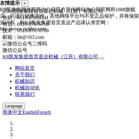
友情提示
×
K8凯发集团首页直达公司官方宣传网站为公司官网和1688旗舰
店，可进行销售询价，其他网络平台均不受正品保护，并将保留
售前：0510-87061341
追诉权，购K8凯发集团首页直达产品请认准官网：
售后：0510-87076718
http://www.jxddzx.com
技术：0510-87076708
邮箱：bk@163.com
微信公众号
K8凯发集团首页直达机械（江苏）有限公司
网站首页
关于我们
机械知识
机械自动化
联系我们
Language
简体中文
English
French