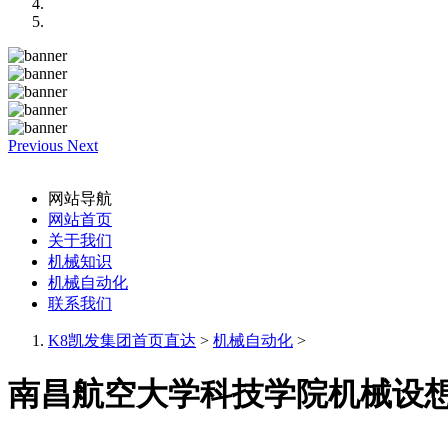
Previous
Next
网站导航
网站首页
关于我们
机械知识
机械自动化
联系我们
K8凯发集团首页直达
>
机械自动化
>
南昌航空大学科技学院机械设