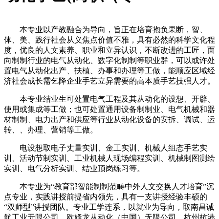
本专业以产教融合为导向，旨正在培育抱负果断，智、
体、美、践行社会从义焦点价值不雅，具有必然的科学文化程
度，优良的人文素养、职业和立异认识，不断改进的工匠，面
向制制行业的电气从动化、数字化制制等职业群，可以或许处
置电气从动化出产、扶植、办事和办理等工做，能顺应区域经
济社会成长需乞降企业手艺立异需要的高本质手艺技强人才。
本专业结业生可处置电气工程及其从动化的设想、开辟、
使用或集成等工做；也可处置通用设备制制业、电气机械和器
材制制、电力出产和供应等行业从动化设备的安拆、调试、运
转、、办理、营销等工做。
电设想取电子丈量实训、金工实训、机械人组态手艺实
训、活动节制实训、工业机械人现场编程实训、机械制图测绘
实训、电气分析实训、结业顶岗练习等。
本专业为“教育部智能制制范畴中外人文交换人才培育”沉
点专业，实践讲授前提省内领先，具有一支讲授经验丰硕的
“双师型”讲授团队。专业工学连系，以就业为导向，取南昌诚
航工业无限公司、欧姆龙从动化（中国）无限公司、杭州杭港