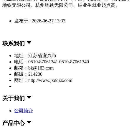
地铁无限公司、杭州地铁无限公司、结业生就业起点高。
发布于 : 2026-06-27 13:33
联系我们
地址：江苏省宜兴市
电话：0510-87061341 0510-87061340
邮箱：bk@163.com
邮编：214200
网址：http://www.jxddzx.com
关于我们
公司简介
产品中心