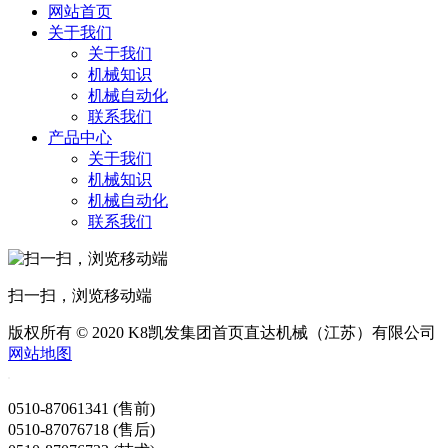
网站首页
关于我们
关于我们
机械知识
机械自动化
联系我们
产品中心
关于我们
机械知识
机械自动化
联系我们
扫一扫，浏览移动端
版权所有 © 2020 K8凯发集团首页直达机械（江苏）有限公司
网站地图
0510-87061341 (售前)
0510-87076718 (售后)