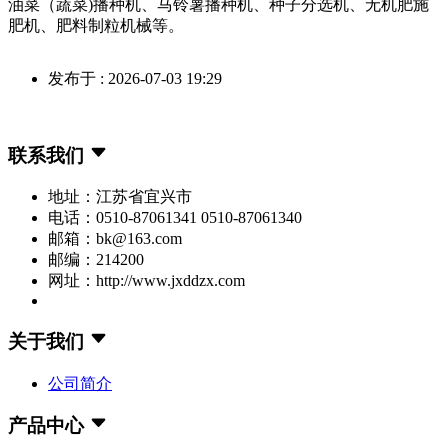
油菜（蔬菜)播种机、马铃薯播种机、种子分选机、无机肥施
肥机、肥料制粒机械等。
发布于 : 2026-07-03 19:29
联系我们
地址：江苏省宜兴市
电话：0510-87061341 0510-87061340
邮箱：bk@163.com
邮编：214200
网址：http://www.jxddzx.com
关于我们
公司简介
产品中心