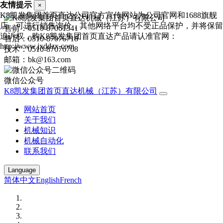
友情提示
×
K8凯发集团首页直达公司官方宣传网站为公司官网和1688旗舰
店，可进行销售询价，其他网络平台均不受正品保护，并将保留
售前：0510-87061341
追诉权，购K8凯发集团首页直达产品请认准官网：
售后：0510-87076718
http://www.jxddzx.com
技术：0510-87076708
邮箱：bk@163.com
微信公众号
K8凯发集团首页直达机械（江苏）有限公司
网站首页
关于我们
机械知识
机械自动化
联系我们
Language
简体中文
English
French