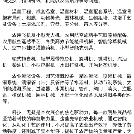
商交换，扣问价钱、机能以及售后办事等问题。
温室工程、成套温室、温室材料、温室配套系统、温室骨
架布局件、棚膜、动物补光、园林机械、生物组培、栽培手艺
及设备；土壤添加剂、穴盘、养分钵、苗木养分等。
农用飞机及小型无人机、农用航空施药手艺取喷施配备、
农用航空遥感手艺、各类高效节能植保机械、智能除草机械
人、空中吊挂喷灌施药机、小型智能农机具。
轮式拖沓机、轻型履带拖沓机、旋耕机、微耕机、汽油
机、柴油机、小型挖掘机、水田打浆机、开沟起垄机等。
农业灌溉设备、园艺灌溉设备、精准灌溉、喷灌机械、微
灌系统、滴灌管（带）及管件等节水器材、从动节制系统、太
阳能灌溉系统、过滤器、水泵机组、管件、阀门、喷头、注肥
泵、植保机械、园林机械、水肥一体化设备以及灌溉各类配件
等。
科技，无疑是本次展会的焦点驱动力。每一款明星展品都
凝结着科技的聪慧取力量。这些先辈的农业机械，通过智能
化、从动化手艺的使用，不只提高了农业出产效率，降低了劳
动强度，还削减了资本华侈，提拔了农产物的质量和产量，为