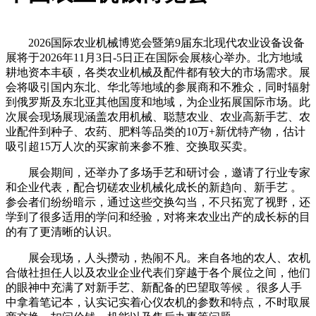
2026国际农业机械博览会暨第9届东北现代农业设备设备
展将于2026年11月3日-5日正在国际会展核心举办。北方地域
耕地资本丰硕，各类农业机械及配件都有较大的市场需求。展
会将吸引国内东北、华北等地域的参展商和不雅众，同时辐射
到俄罗斯及东北亚其他国度和地域，为企业拓展国际市场。此
次展会现场展现涵盖农用机械、聪慧农业、农业高新手艺、农
业配件到种子、农药、肥料等品类的10万+新优特产物，估计
吸引超15万人次的买家前来参不雅、交换取买卖。
展会期间，还举办了多场手艺和研讨会，邀请了行业专家
和企业代表，配合切磋农业机械化成长的新趋向、新手艺 。
参会者们纷纷暗示，通过这些交换勾当，不只拓宽了视野，还
学到了很多适用的学问和经验，对将来农业出产的成长标的目
的有了更清晰的认识。
展会现场，人头攒动，热闹不凡。来自各地的农人、农机
合做社担任人以及农业企业代表们穿越于各个展位之间，他们
的眼神中充满了对新手艺、新配备的巴望取等候 。很多人手
中拿着笔记本，认实记实着心仪农机的参数和特点，不时取展