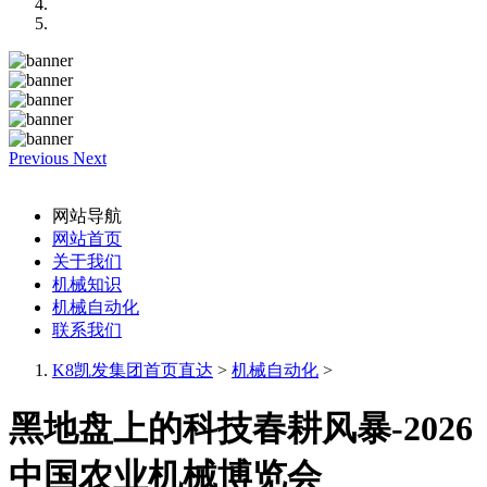
Previous
Next
网站导航
网站首页
关于我们
机械知识
机械自动化
联系我们
K8凯发集团首页直达
>
机械自动化
>
黑地盘上的科技春耕风暴-2026
中国农业机械博览会