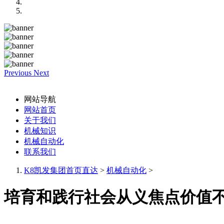
Previous
Next
网站导航
网站首页
关于我们
机械知识
机械自动化
联系我们
K8凯发集团首页直达
>
机械自动化
>
培育和践行社会从义焦点价值