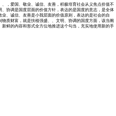
、，爱国、敬业、诚信、友善，积极培育社会从义焦点价值不
明、协调是国度层面的价值方针，表达的是国度的意志，是全体
敬业、诚信、友善是小我层面的价值原则，表达的是社会的自
制物质财富，就是扶植强盛、、文明、协调的国度方面，该当阐
、新鲜的内容和形式全方位地推进这个勾当，充实地使用新的手