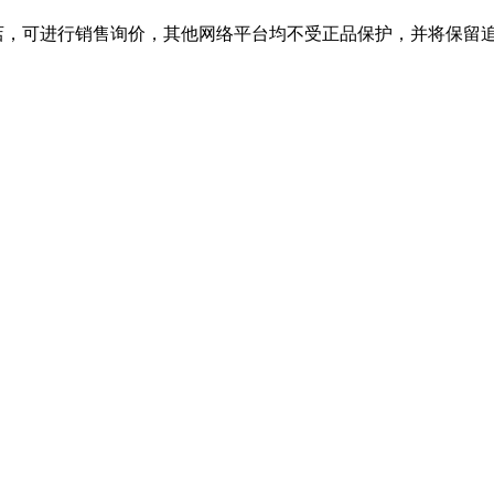
舰店，可进行销售询价，其他网络平台均不受正品保护，并将保留