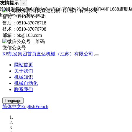
友情提示
×
K8凯发集团首页直达公司官方宣传网站为公司官网和1688旗
http://www.jxddzx.com
售前：0510-87061341
售后：0510-87076718
技术：0510-87076708
邮箱：bk@163.com
微信公众号
K8凯发集团首页直达机械（江苏）有限公司
网站首页
关于我们
机械知识
机械自动化
联系我们
Language
简体中文
English
French