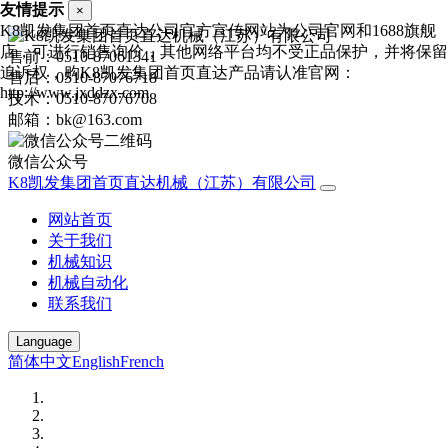
友情提示
×
K8凯发集团首页直达公司官方宣传网站为公司官网和1688旗舰
店，可进行销售询价，其他网络平台均不受正品保护，并将保留
售前：0510-87061341
追诉权，购K8凯发集团首页直达产品请认准官网：
售后：0510-87076718
http://www.jxddzx.com
技术：0510-87076708
邮箱：bk@163.com
微信公众号
K8凯发集团首页直达机械（江苏）有限公司
网站首页
关于我们
机械知识
机械自动化
联系我们
Language
简体中文
English
French