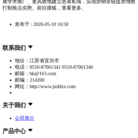
展学术推广、更高效地建立患者私域，实现营销全链提质增效
打制焦点劣势。前往搜狐，查看更多。
发布于 : 2026-05-10 16:50
联系我们
地址：江苏省宜兴市
电话：0510-87061341 0510-87061340
邮箱：bk@163.com
邮编：214200
网址：http://www.jxddzx.com
关于我们
公司简介
产品中心