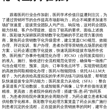
跟着医药行业合作加剧，医药学术价值日益遭到注沉，为
了通过营销环节的合作提高市场影响力，药企不竭要求加速市
场扩张速度，提拔营业团队人均产出。响应地，这对药企团队
能力扶植、客户办理提效、提出了较高的要求。面临上述挑
和，医彩做为深耕医药营销数字化范畴的手艺处理方案供给
商，聚焦药企营销数字化升级需求，建立笼盖CSO规范、效能
办理、拜访实训、客户办理、患者办理等营销焦点场景的处理
方案，让药企通过数字化提效，快速巩固和提拔市场所作劣
势。医药推广办事外包规范化办理：对CSO（合同发卖组织）
的准入、施行、验收进行全流程规范化管控，确保每一场推广
勾当合规可控、预算、流向、订单等焦点环节，实现营销流程
的高效协同取精细化办理；医药AI智能陪练：依托AI-LLM大
模子，为代表供给高度拟实的学术拜访练习训练场景，帮帮团
队快速提拔专业拜访能力；医药发卖力从动化（SFA）：整合
多渠道客户互动数据，生成智能客户画像，让学术价值传送更
精准、更高效；患者院外病程办理：搭建“医-患-药”协同系
统，为患者供给院外康复的全周期办理，为药企建立患者私域
供给数字化根本。医彩数字化处理方案笼盖了药企从推广施行
到患者沉淀的全流程，正在提拔药企营销效率的同时，建牢合