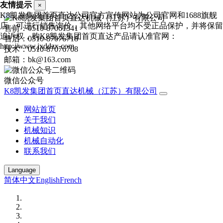
友情提示
×
K8凯发集团首页直达公司官方宣传网站为公司官网和1688旗舰
店，可进行销售询价，其他网络平台均不受正品保护，并将保留
售前：0510-87061341
追诉权，购K8凯发集团首页直达产品请认准官网：
售后：0510-87076718
http://www.jxddzx.com
技术：0510-87076708
邮箱：bk@163.com
微信公众号
K8凯发集团首页直达机械（江苏）有限公司
网站首页
关于我们
机械知识
机械自动化
联系我们
Language
简体中文
English
French