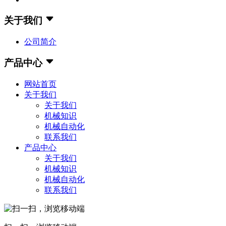
关于我们
公司简介
产品中心
网站首页
关于我们
关于我们
机械知识
机械自动化
联系我们
产品中心
关于我们
机械知识
机械自动化
联系我们