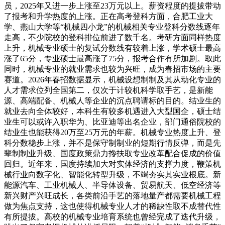
员，2025年又进一步上涨至23万元以上。薪资程度的提拔带动
了报考和升学热度的上涨。正在高考登科方面，合肥工业大
学、燕山大学等“机械四小龙”的机械相关专业登科分数线逐年
走高，不少院校的登科排位前进了数千名。考研方面同样热度
上升，机械专业硕士的复试分数线有较着上涨，学术硕士最高
涨了65分，专业硕士最高涨了75分，报考合作有所加剧。取此
同时，机械专业的就业需求也较为兴旺，成为春招市场的主要
赛道。2026年春招数据显示，机械设想制制及其从动化专业的
人才需求位列全国第二，仅次于计较机科学取手艺，是新能
源、高端配备、机械人等企业的沉点聘请标的目的。结业生的
就业去向全体较好，本科生有较多机遇进入大型国企，硕士结
业生可以或许入职华为、比亚迪等出名企业，部门通俗院校的
结业生也能获得20万至25万元的年薪。机械专业热度上升、登
科分数稳步上涨，并不是保守制制业的短期行情反弹，而是先
辈制制业升级、国度政策鼎力搀扶取专业改革配合促成的价值
回归。近年来，国度持续加大对实体经济的支撑力度，鞭策机
械行业向数字化、智能化转型升级，不竭夯实其实业根底。新
能源汽车、工业机械人、半导体设备、贸易航天、低空经济等
新兴财产兴旺成长，各类前沿手艺的落地量产都需要机械工程
做为焦点支持，这也使得机械专业人才的稀缺性取不成替代性
有所提拔。高校的机械专业培育系统也曾经完成了迭代升级，