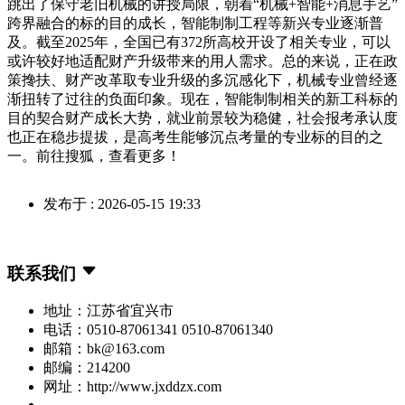
跳出了保守老旧机械的讲授局限，朝着“机械+智能+消息手艺”
跨界融合的标的目的成长，智能制制工程等新兴专业逐渐普
及。截至2025年，全国已有372所高校开设了相关专业，可以
或许较好地适配财产升级带来的用人需求。总的来说，正在政
策搀扶、财产改革取专业升级的多沉感化下，机械专业曾经逐
渐扭转了过往的负面印象。现在，智能制制相关的新工科标的
目的契合财产成长大势，就业前景较为稳健，社会报考承认度
也正在稳步提拔，是高考生能够沉点考量的专业标的目的之
一。前往搜狐，查看更多！
发布于 : 2026-05-15 19:33
联系我们
地址：江苏省宜兴市
电话：0510-87061341 0510-87061340
邮箱：bk@163.com
邮编：214200
网址：http://www.jxddzx.com