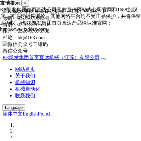
友情提示
×
K8凯发集团首页直达公司官方宣传网站为公司官网和1688旗舰
店，可进行销售询价，其他网络平台均不受正品保护，并将保留
售前：0510-87061341
追诉权，购K8凯发集团首页直达产品请认准官网：
售后：0510-87076718
http://www.jxddzx.com
技术：0510-87076708
邮箱：bk@163.com
微信公众号
K8凯发集团首页直达机械（江苏）有限公司
网站首页
关于我们
机械知识
机械自动化
联系我们
Language
简体中文
English
French