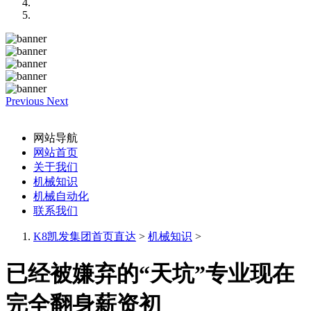
Previous
Next
网站导航
网站首页
关于我们
机械知识
机械自动化
联系我们
K8凯发集团首页直达
>
机械知识
>
已经被嫌弃的“天坑”专业现在
完全翻身薪资初