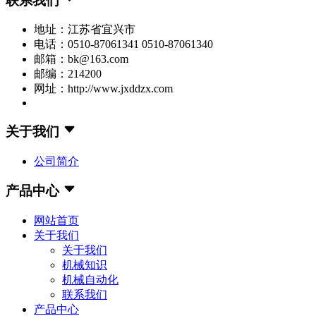
联系我们
地址：江苏省宜兴市
电话：0510-87061341 0510-87061340
邮箱：bk@163.com
邮编：214200
网址：http://www.jxddzx.com
关于我们
公司简介
产品中心
网站首页
关于我们
关于我们
机械知识
机械自动化
联系我们
产品中心