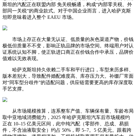
斯坦的汽配正在联盟内部 免关税畅通，构成“内部零关税、外
部同一关税”的商业款式。对于中国企业而言，进入哈萨克斯
坦即意味着进入整个 EAEU 市场。
市场上存正在大量无认证、低质量的灰色渠道产物，价钱
极低但质量不不变，影响正轨品牌的市场空间。终端用户对认
证系统认知不脚，使正轨进口商正在价钱合作中承压，品牌价
值难以无效表现。
哈萨克斯坦持久依赖二手车和平行进口，车型来历多样、
版本差别大，导致配件婚配难度高、库存压力大。补缀厂常面
对“同车型分歧件”的适配问题，供应链需要更高的库存深度取
手艺支撑。
从市场规模推算，连系整车产值、车辆保有量、车龄布局
取中亚地域消费能力，2025 年哈萨克斯坦汽车后市场规模约
正在 10–15 亿美元区间，此中纯汽配（零部件、总成、易损
件，不含油液取安全）约占 50%，即 5–7。5 亿美元。跟着跨