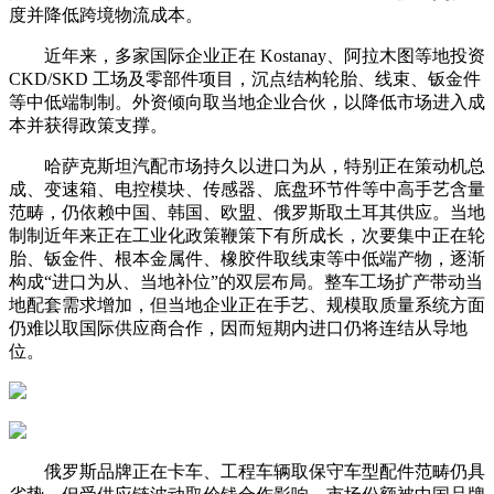
度并降低跨境物流成本。
近年来，多家国际企业正在 Kostanay、阿拉木图等地投资
CKD/SKD 工场及零部件项目，沉点结构轮胎、线束、钣金件
等中低端制制。外资倾向取当地企业合伙，以降低市场进入成
本并获得政策支撑。
哈萨克斯坦汽配市场持久以进口为从，特别正在策动机总
成、变速箱、电控模块、传感器、底盘环节件等中高手艺含量
范畴，仍依赖中国、韩国、欧盟、俄罗斯取土耳其供应。当地
制制近年来正在工业化政策鞭策下有所成长，次要集中正在轮
胎、钣金件、根本金属件、橡胶件取线束等中低端产物，逐渐
构成“进口为从、当地补位”的双层布局。整车工场扩产带动当
地配套需求增加，但当地企业正在手艺、规模取质量系统方面
仍难以取国际供应商合作，因而短期内进口仍将连结从导地
位。
俄罗斯品牌正在卡车、工程车辆取保守车型配件范畴仍具