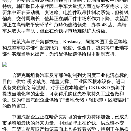
劣势，但受供应链波动取价钱合作影响，市场份额被中国品牌
持续。韩国取日本品牌因二手车大量流入而连结不变需求，次
要集中正在策动机、变速箱、电控件取吊挂制动系统，但价钱
偏高、交付周期长，使其正在副厂件市场所作力下降。欧盟品
牌正在高端取平安环节件范畴仍连结领先，办事 4S 店、高端
车从取大型车队，但正在价钱型市场难以扩大份额。
鞭策汽车财产集群扶植，Kostanay、阿拉木图工业区等地
构成整车取零部件配套能力。轮胎、钣金件、线束等中低端零
部件实现当地化出产，为汽配供应链供给根本制制支持。
哈萨克斯坦将汽车及零部件制制列为国度工业化沉点标的
目的，供给 税收减免、地盘支撑、工业园区根本设备、进口
设备关税宽免 等激励。对于正在本地进行 CKD/SKD 拆卸并
提拔当地化率的企业，可获得采购优先权取持久工业合做和
谈。这为中国汽配企业供给了“当地仓储 + 轻拆卸 + 区域辐射”
的政策窗口。
中国汽配企业正在哈萨克斯坦的合作力持续加强，已成为
市场增加最快的外来力量。中国品牌正在价钱、供应链不变
性、车型适配度取产物笼盖面上具备较着劣势，特别正在易损