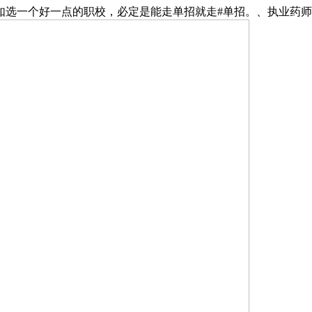
一个好一点的职校，必定是能走单招就走#单招。、执业药师