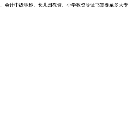
、会计中级职称、长儿园教资、小学教资等证书需要至多大专