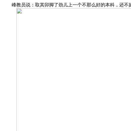
峰教员说：取其卯脚了劲儿上一个不那么好的本科，还不如选