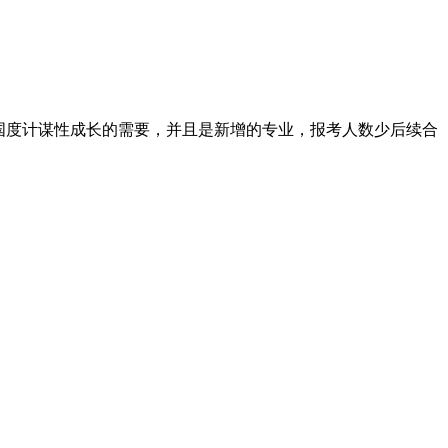
国度计谋性成长的需要，并且是新增的专业，报考人数少后续合