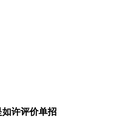
是如许评价单招