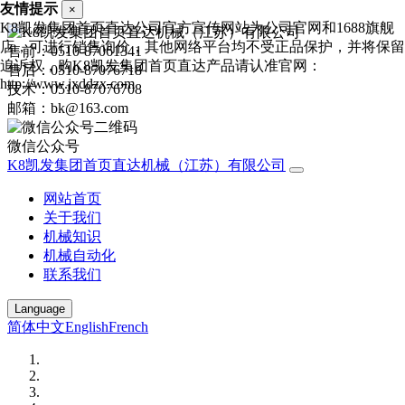
友情提示
×
K8凯发集团首页直达公司官方宣传网站为公司官网和1688旗舰
店，可进行销售询价，其他网络平台均不受正品保护，并将保留
售前：0510-87061341
追诉权，购K8凯发集团首页直达产品请认准官网：
售后：0510-87076718
http://www.jxddzx.com
技术：0510-87076708
邮箱：bk@163.com
微信公众号
K8凯发集团首页直达机械（江苏）有限公司
网站首页
关于我们
机械知识
机械自动化
联系我们
Language
简体中文
English
French