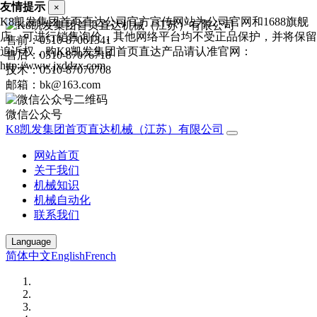
友情提示
×
K8凯发集团首页直达公司官方宣传网站为公司官网和1688旗舰
店，可进行销售询价，其他网络平台均不受正品保护，并将保留
售前：0510-87061341
追诉权，购K8凯发集团首页直达产品请认准官网：
售后：0510-87076718
http://www.jxddzx.com
技术：0510-87076708
邮箱：bk@163.com
微信公众号
K8凯发集团首页直达机械（江苏）有限公司
网站首页
关于我们
机械知识
机械自动化
联系我们
Language
简体中文
English
French