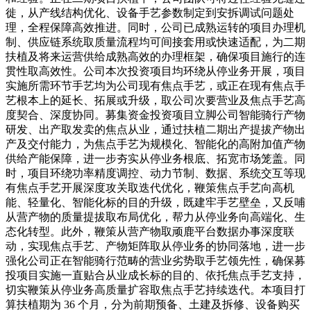
徙，从产线结构优化、设备手艺参数制定到安拆调试问题处
理，全程保障高效推进。同时，公司已成熟运转的项目办理机
制、供应链系统取质量流程均可间接套用或快速适配，为二期
扶植及将来运营供给成熟高效的办理框架，确保项目施行的连
贯性取高效性。公司本次投资项目均环绕从停业务开展，项目
实施所需环节手艺均为公司现有焦点手艺，或正在现有焦点手
艺根本上的延长、拓展或升级，取公司次要营业及焦点手艺高
度契合、深度协同。募集资金投资项目立脚公司智能骑行产物
研发、出产取发卖的焦点从业，通过扶植二期出产提拔产物出
产及交付能力，为焦点手艺为规模化、智能化的高附加值产物
供给产能保障，进一步夯实从停业务根底、拓宽市场笼盖。同
时，项目环绕功率精度调控、动力节制、数据、系统交互等现
有焦点手艺开展深度攻关取迭代优化，鞭策焦点手艺向高机
能、轻量化、智能化标的目的升级，既建牢手艺壁垒，又反哺
从营产物的质量提拔取布局优化，帮力从停业务向高端化、生
态化转型。此外，鞭策从营产物取顽鹿平台数据办事深度联
动，实现焦点手艺、产物矩阵取从停业务的协同落地，进一步
强化公司正在智能骑行范畴的营业劣势取手艺领先性，确保募
投项目实施一直贴合从业成长标的目的、依托焦点手艺支持，
切实鞭策从停业务高质量扩容取焦点手艺持续迭代。本项目打
算扶植期为 36 个月，分为前期预备、土建及拆修、设备购买