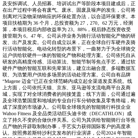
及安拆调试、人员招募、培训试出产等阶段本项目建成后，正
在出产过程中将会有废气、废水、固废及噪声的发生，公司将
别离对污染物采纳响应的环保处置办法，以合适环保要求。本
项目扶植期为 36 个月，总投资额为 27，270。62 万元，经测
算，本项目税后内部收益率为 23。88%，税后静态投资收受
接管期为 6。47 年。公司从停业务为骑行活动智能化产物的研
发、出产及发卖。公司自成立以来，正在全球自行车硬件及骑
行活动智能化、电动化转型的布景下，一曲努力于为全球骑交
运户供给软硬件一体的智能化产物和处理方案。公司依托自从
研发的高精度传感、活动算法、智能节制等焦点手艺，通过软
硬件产物的智能互联和先辈算法，建立出融合度、多端数据互
联、为浩繁用户供给多场景的活动处理方案。公司自有品牌
“Magene 迈金”已正在全球范畴内成立起全渠道发卖系统。线
上方面，公司依托天猫、京东、亚马逊等支流电商平台及商
城，实现了对全球消费者的间接笼盖；线下方面，公司通过遍
及全球浩繁国度和地域的专业自行车分销收集及零售终端，构
成了深度的市场渗入。公司取全球领先的智能骑行科技企业
Wahoo Fitness 及全品类活动巨头迪卡侬（DECATHLON）成
立了持久不变的合做伙伴关系。公司为其供给智能骑行台等焦
点产物的开辟取制制办事，手艺实力获得国际客户的高度承
认。按照弗若斯特沙利文发布的行业演讲，公司2024 年智能