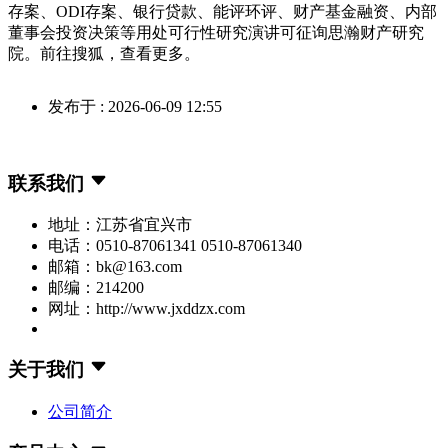
存案、ODI存案、银行贷款、能评环评、财产基金融资、内部
董事会投资决策等用处可行性研究演讲可征询思瀚财产研究
院。前往搜狐，查看更多。
发布于 : 2026-06-09 12:55
联系我们
地址：江苏省宜兴市
电话：0510-87061341 0510-87061340
邮箱：bk@163.com
邮编：214200
网址：http://www.jxddzx.com
关于我们
公司简介