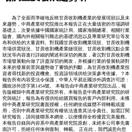
為了全面而準確地反映甘蔗收割機產業的發展現狀以及未
來趨勢，中商產業研究院推出本報告正在大量缜密的市場調研
基礎上，次要依據中國國家統計局、國家海關總署、相關行業
協會、國內外相關報刊雜志的基礎消息以及專業研究單位等发
布和供给的大量資料。對我國甘蔗收割機業現狀、甘蔗收割機
市場供需狀況、甘蔗收割機產業鏈現狀、甘蔗收割機沉點企業
狀況等內容進行詳細的闡述和深切的阐发，著沉對甘蔗收割機
市場發展動向做了詳盡深切的阐发，并根據行業的發展軌跡對
未來的發展前景與趨勢做了審慎的判斷，為甘蔗收割機產業投
資者尋找新的投資機會。投資該領域供给決策參考依據。？本
報告所有內容受法令保護，中華人平易近國涉外調查許可證：
國統涉外證字第1454號。 本報告由中商產業研究院出品，報
告版權歸中商產業研究院所有。本報告是中商產業研究院的研
究與統計，報告為有償供给給購買報告的客戶內部利用。未獲
得中商產業研究院書面授權，任何網坐或媒體不得轉載或援
用，否則中商產業研究院有權依法逃查其法令責任。如需訂閱
研究報告，請间接聯系本網坐，以便獲得全程優質完美服務。
本報告目錄與內容系中商產業研究院原創，未經本公司事先書
面許可，拒絕任何体例復制、轉載。 正在此，我們誠意向您