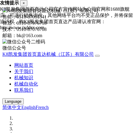
友情提示
×
K8凯发集团首页直达公司官方宣传网站为公司官网和1688旗舰
店，可进行销售询价，其他网络平台均不受正品保护，并将保留
售前：0510-87061341
追诉权，购K8凯发集团首页直达产品请认准官网：
售后：0510-87076718
http://www.jxddzx.com
技术：0510-87076708
邮箱：bk@163.com
微信公众号
K8凯发集团首页直达机械（江苏）有限公司
网站首页
关于我们
机械知识
机械自动化
联系我们
Language
简体中文
English
French