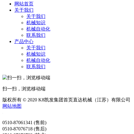
网站首页
关于我们
关于我们
机械知识
机械自动化
联系我们
产品中心
关于我们
机械知识
机械自动化
联系我们
扫一扫，浏览移动端
版权所有 © 2020 K8凯发集团首页直达机械（江苏）有限公司
网站地图
0510-87061341 (售前)
0510-87076718 (售后)