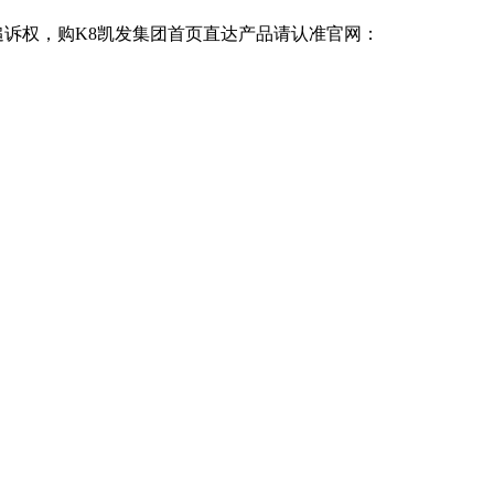
追诉权，购K8凯发集团首页直达产品请认准官网：