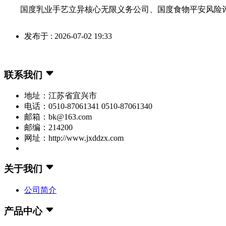
国度乳业手艺立异核心无限义务公司、国度食物平安风险评
发布于 : 2026-07-02 19:33
联系我们
地址：江苏省宜兴市
电话：0510-87061341 0510-87061340
邮箱：bk@163.com
邮编：214200
网址：http://www.jxddzx.com
关于我们
公司简介
产品中心