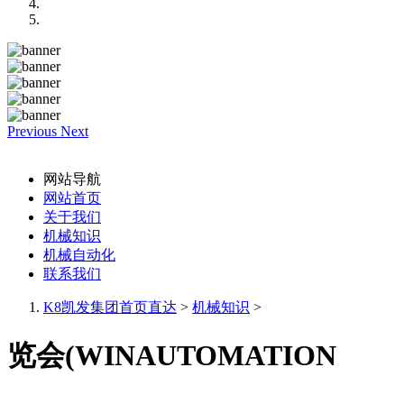
Previous
Next
网站导航
网站首页
关于我们
机械知识
机械自动化
联系我们
K8凯发集团首页直达
>
机械知识
>
览会(WINAUTOMATION