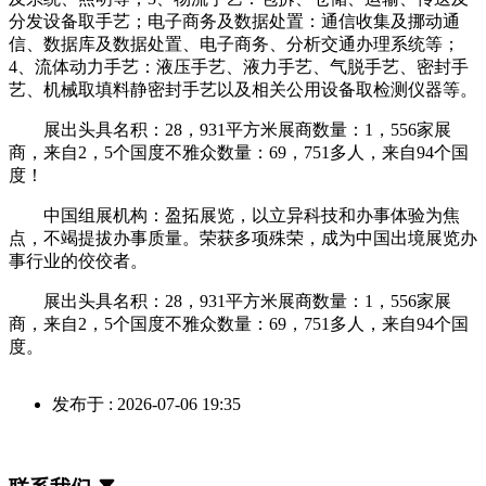
分发设备取手艺；电子商务及数据处置：通信收集及挪动通
信、数据库及数据处置、电子商务、分析交通办理系统等；
4、流体动力手艺：液压手艺、液力手艺、气脱手艺、密封手
艺、机械取填料静密封手艺以及相关公用设备取检测仪器等。
展出头具名积：28，931平方米展商数量：1，556家展
商，来自2，5个国度不雅众数量：69，751多人，来自94个国
度！
中国组展机构：盈拓展览，以立异科技和办事体验为焦
点，不竭提拔办事质量。荣获多项殊荣，成为中国出境展览办
事行业的佼佼者。
展出头具名积：28，931平方米展商数量：1，556家展
商，来自2，5个国度不雅众数量：69，751多人，来自94个国
度。
发布于 : 2026-07-06 19:35